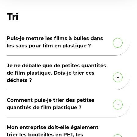
Les options de recyclage sont
différentes selon le type de film. En
Tri
triant les films colorés et les films
transparents séparément, ils seront
mieux recyclés et plus facilement.
Puis-je mettre les films à bulles dans
les sacs pour film en plastique ?
Pour de petites quantités (par exemple,
Je ne déballe que de petites quantités
un film à bulles), vous pouvez utiliser le
de film plastique. Dois-je trier ces
sac pour films plastique.
déchets ?
Le tri en entreprise est obligatoire dans
Comment puis-je trier des petites
les 3 régions. Cependant, la
quantités de film plastique ?
réglementation diffère d’une région à
vérifiez
l’autre. Consultez la rubrique ‘
Si vous générez de petites quantités de
vos obligations de tri
Mon entreprise doit-elle également
’ sur ce site
film plastique, vous pouvez utiliser des
trier les bouteilles en PET, les
pour connaître la réglementation en