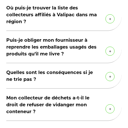
Où puis-je trouver la liste des
collecteurs affiliés à Valipac dans ma
région ?
La liste des collecteurs affiliés à Valipac
Puis-je obliger mon fournisseur à
ici
se trouve
.
reprendre les emballages usagés des
produits qu’il me livre ?
Votre fournisseur peut reprendre les
Quelles sont les conséquences si je
emballages mais il n’y est légalement
ne trie pas ?
pas obligé. Si votre fournisseur reprend
les emballages usagés des produits
Le tri des déchets à la source est
délivrés, il doit être enregistré comme
Mon collecteur de déchets a-t-il le
obligatoire. Si vous ne triez pas, vous
collecteur de déchets auprès de la
droit de refuser de vidanger mon
êtes en infraction avec la législation
région dans laquelle il est actif.
conteneur ?
environnementale. En cas d’inspection,
votre entreprise peut recevoir un
En fonction du contrat que vous avez