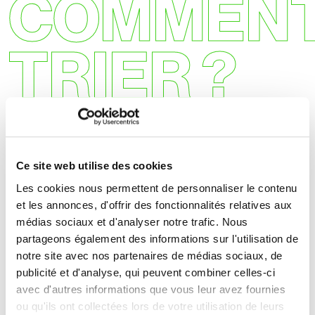
COMMEN
TRIER ?
Quel films plastiques
trier
?
Ce site web utilise des cookies
Ce sont les films en LDPE.
Les cookies nous permettent de personnaliser le contenu
et les annonces, d'offrir des fonctionnalités relatives aux
Films étirables utilisés pour “filmer” les
médias sociaux et d'analyser notre trafic. Nous
palettes
partageons également des informations sur l'utilisation de
notre site avec nos partenaires de médias sociaux, de
Housses thermorétractables
publicité et d'analyse, qui peuvent combiner celles-ci
avec d'autres informations que vous leur avez fournies
Sacs de matières premières propres
ou qu'ils ont collectées lors de votre utilisation de leurs