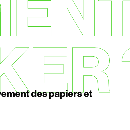
MEN
KER 
vement des papiers et