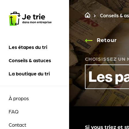
Skip
to
Conseils & a
content
Retour
Les étapes du tri
CHOISISSEZ UN
Conseils & astuces
La boutique du tri
À propos
FAQ
Contact
Si vous triez et