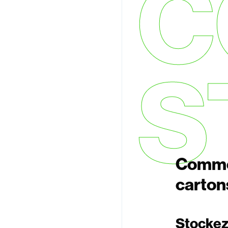
C
S
Commen
carton
Stockez