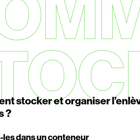
OM
TOC
t stocker et organiser l’enlè
s ?
-les dans un conteneur