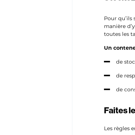
Pour qu’ils 
manière d’y
toutes les t
Un contene
de stoc
de resp
de cons
Faites l
Les règles 