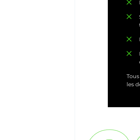
Tous
les d