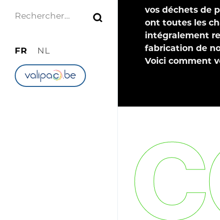
vos déchets de pa
RECHERCHER :
ont toutes les c
intégralement re
fabrication de n
FR
NL
Voici comment v
C