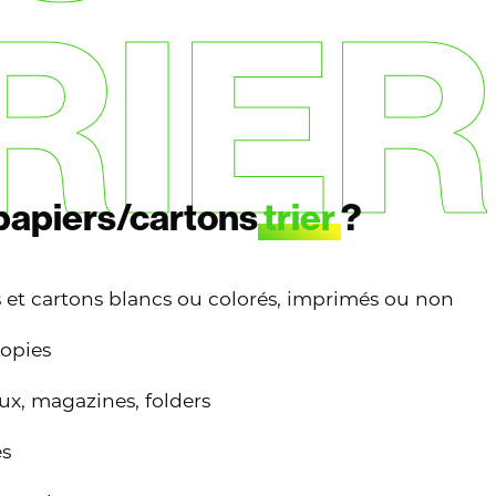
RIER
papiers/cartons
trier
?
 et cartons blancs ou colorés, imprimés ou non
opies
ux, magazines, folders
es